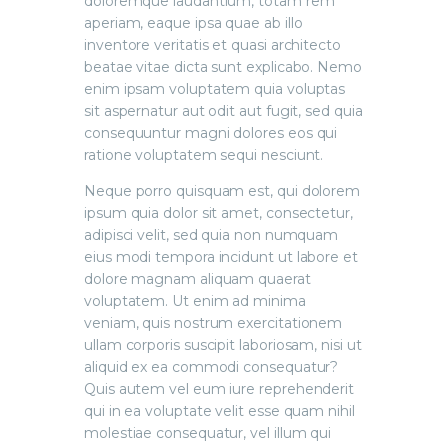
doloremque laudantium, totam rem
aperiam, eaque ipsa quae ab illo
inventore veritatis et quasi architecto
beatae vitae dicta sunt explicabo. Nemo
enim ipsam voluptatem quia voluptas
sit aspernatur aut odit aut fugit, sed quia
consequuntur magni dolores eos qui
ratione voluptatem sequi nesciunt.
Neque porro quisquam est, qui dolorem
ipsum quia dolor sit amet, consectetur,
adipisci velit, sed quia non numquam
eius modi tempora incidunt ut labore et
dolore magnam aliquam quaerat
voluptatem. Ut enim ad minima
veniam, quis nostrum exercitationem
ullam corporis suscipit laboriosam, nisi ut
aliquid ex ea commodi consequatur?
Quis autem vel eum iure reprehenderit
qui in ea voluptate velit esse quam nihil
molestiae consequatur, vel illum qui