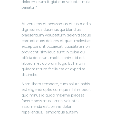
dolorem eum fugiat quo voluptas nulla
pariatur?
At vero eos et accusamus et iusto odio
dignissimos ducimus qui blanditiis
praesentium voluptatum deleniti atque
corrupti quos dolores et quas molestias
excepturi sint occaecati cupiditate non
provident, similique sunt in culpa qui
officia deserunt mollitia animi, id est
laborum et dolorum fuga. Et harum
quidem rerum facilis est et expedita
distinctio.
Nam libero tempore, cum soluta nobis
est eligendi optio cumque nihil impedit
quo minus id quod maxime placeat
facere possimus, omnis voluptas
assumenda est, omnis dolor
repellendus. Temporibus autem