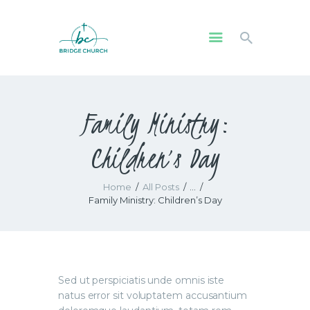
HOME
Family Ministry:
WHO WE ARE
OUR COMMUNITY
Children’s Day
WATCH
GIVE
Home
All Posts
...
SAFEGUARDING
Family Ministry: Children’s Day
WHAT’S ON
Sed ut perspiciatis unde omnis iste
natus error sit voluptatem accusantium