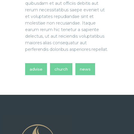
quibusdam et aut officiis debitis aut
rerum necessitatibus saepe eveniet ut
et voluptates repudiandae sint et
molestiae non recusandae. Itaque
earum rerum hic tenetur a sapiente
delectus, ut aut reiciendis voluptatibus
maiores alias consequatur aut
perferendis doloribus asperiores repellat.
advise
church
news