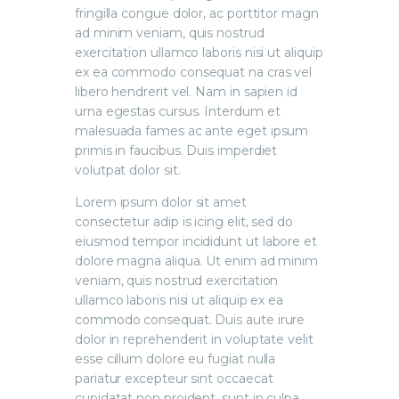
fringilla congue dolor, ac porttitor magn
ad minim veniam, quis nostrud
exercitation ullamco laboris nisi ut aliquip
ex ea commodo consequat na cras vel
libero hendrerit vel. Nam in sapien id
urna egestas cursus. Interdum et
malesuada fames ac ante eget ipsum
primis in faucibus. Duis imperdiet
volutpat dolor sit.
Lorem ipsum dolor sit amet
consectetur adip is icing elit, sed do
eiusmod tempor incididunt ut labore et
dolore magna aliqua. Ut enim ad minim
veniam, quis nostrud exercitation
ullamco laboris nisi ut aliquip ex ea
commodo consequat. Duis aute irure
dolor in reprehenderit in voluptate velit
esse cillum dolore eu fugiat nulla
pariatur excepteur sint occaecat
cupidatat non proident, sunt in culpa.