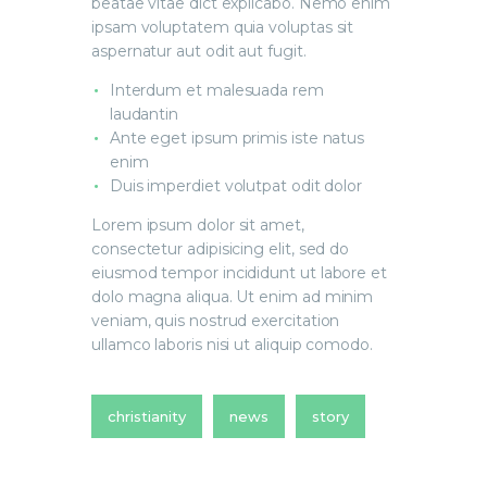
beatae vitae dict explicabo. Nemo enim
ipsam voluptatem quia voluptas sit
aspernatur aut odit aut fugit.
Interdum et malesuada rem
laudantin
Ante eget ipsum primis iste natus
enim
Duis imperdiet volutpat odit dolor
Lorem ipsum dolor sit amet,
consectetur adipisicing elit, sed do
eiusmod tempor incididunt ut labore et
dolo magna aliqua. Ut enim ad minim
veniam, quis nostrud exercitation
ullamco laboris nisi ut aliquip comodo.
christianity
news
story