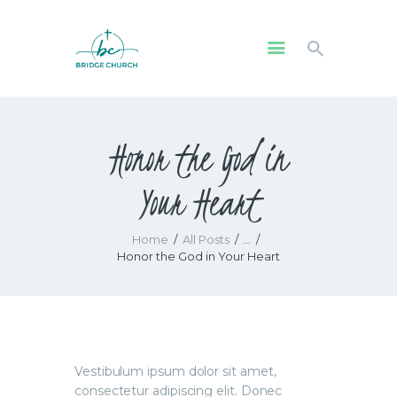
HOME
Honor the God in
WHO WE ARE
OUR COMMUNITY
Your Heart
WATCH
GIVE
Home
All Posts
...
SAFEGUARDING
Honor the God in Your Heart
WHAT’S ON
Vestibulum ipsum dolor sit amet,
consectetur adipiscing elit. Donec